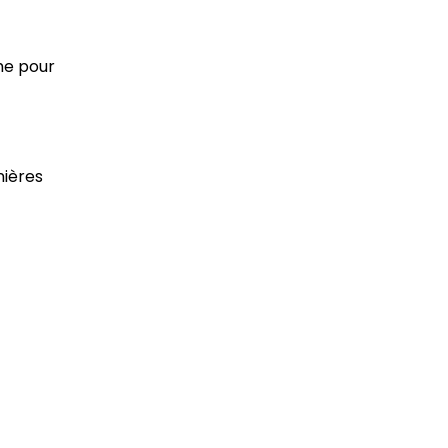
me pour
nières