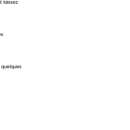
 laissez
es
r quelques