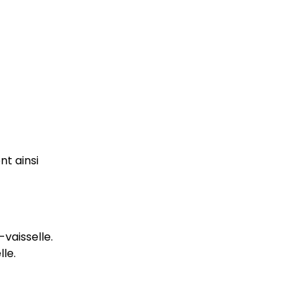
t ainsi
vaisselle.
le.