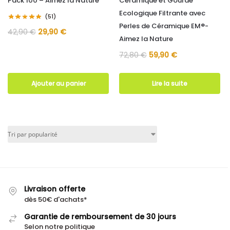
Pack 100 – Aimez la Nature
Céramique et Gourde
Ecologique Filtrante avec
(51)
Perles de Céramique EM®-
42,90
€
29,90
€
Aimez la Nature
72,80
€
59,90
€
Ajouter au panier
Lire la suite
Livraison offerte
dès 50€ d'achats*
Garantie de remboursement de 30 jours
Selon notre politique